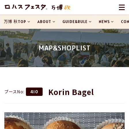
万博 秋TOP
ABOUT
GUIDE&RULE
NEWS
CON
MAP&SHOPLIST
Korin Bagel
ブースNo:
410