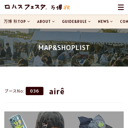
万博 秋TOP
ABOUT
GUIDE&RULE
NEWS
CON
MAP&SHOPLIST
airê
ブースNo:
036