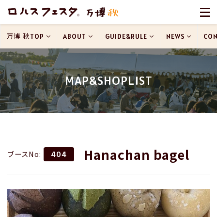
万博 秋TOP
ABOUT
GUIDE&RULE
NEWS
CON
MAP&SHOPLIST
Hanachan bagel
ブースNo:
404