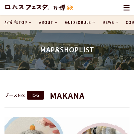
万博 秋TOP
ABOUT
GUIDE&RULE
NEWS
CON
MAP&SHOPLIST
MAKANA
ブースNo:
156