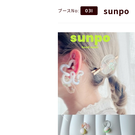
sunpo
ブースNo:
031