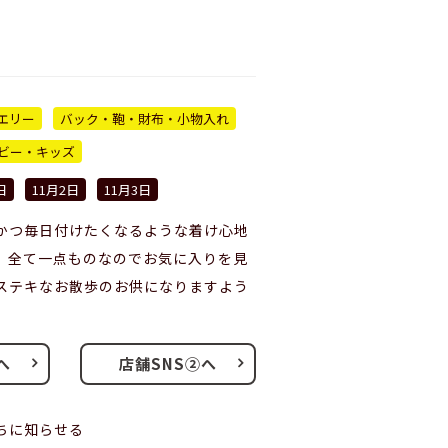
エリー
バック・鞄・財布・小物入れ
ビー・キッズ
日
11月2日
11月3日
かつ毎日付けたくなるような着け心地
。全て一点ものなのでお気に入りを見
ステキなお散歩のお供になりますよう
へ
店舗SNS②へ
ちに知らせる