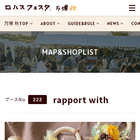
万博 秋TOP
ABOUT
GUIDE&RULE
NEWS
CON
MAP&SHOPLIST
rapport with
ブースNo:
222