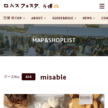
万博 秋TOP
ABOUT
GUIDE&RULE
NEWS
CON
MAP&SHOPLIST
misable
ブースNo:
414