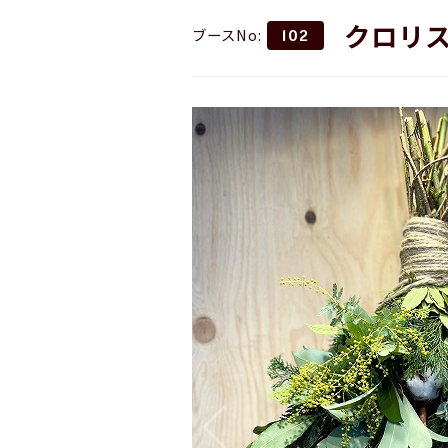
クロリ
ブースNo:
102