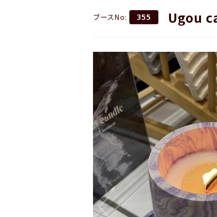
Ugou c
ブースNo:
355