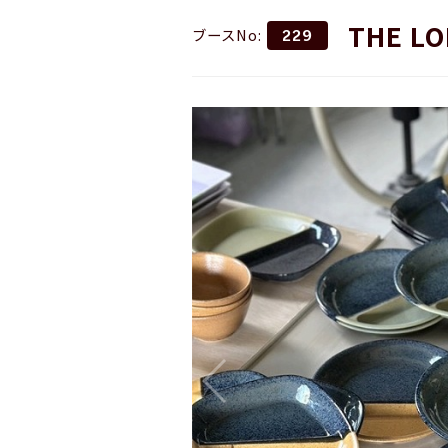
THE LO
ブースNo:
229