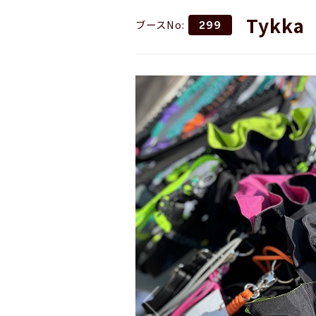
Tykka
ブースNo:
299