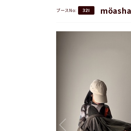
möash
ブースNo:
321