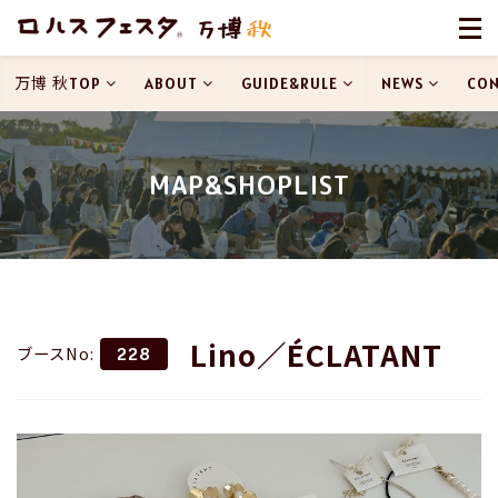
万博 秋TOP
ABOUT
GUIDE&RULE
NEWS
CON
MAP&SHOPLIST
Lino／ÉCLATANT
ブースNo:
228