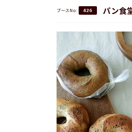
パン食堂c
ブースNo:
426