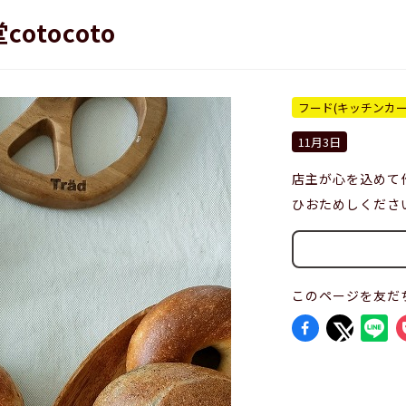
otocoto
フード(キッチンカ
11月3日
店主が心を込めて
ひおためしくださ
このページを友だ