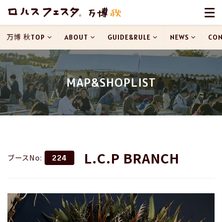
万博 秋TOP
ABOUT
GUIDE&RULE
NEWS
CON
MAP&SHOPLIST
L.C.P BRANCH
ブースNo:
224