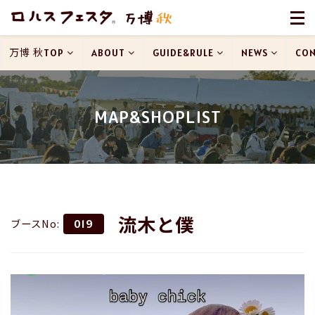
万博 秋TOP
ABOUT
GUIDE&RULE
NEWS
CON
MAP&SHOPLIST
流木と僕
ブースNo:
019