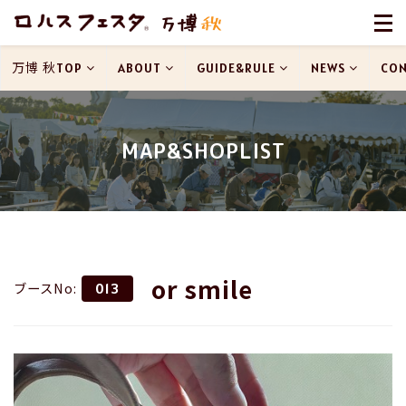
万博 秋TOP
ABOUT
GUIDE&RULE
NEWS
CON
MAP&SHOPLIST
or smile
ブースNo:
013