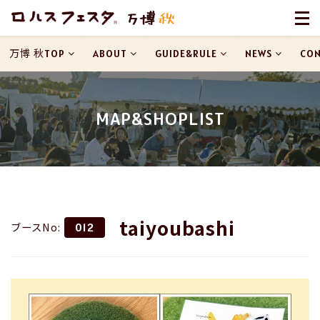
万博 秋TOP
ABOUT
GUIDE&RULE
NEWS
CON
MAP&SHOPLIST
taiyoubashi
ブースNo:
012