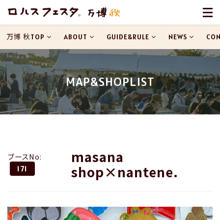
万博 秋TOP
ABOUT
GUIDE&RULE
NEWS
CON
MAP&SHOPLIST
masana
ブースNo:
shop×nantene.
171