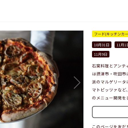
フード(キッチンカー
10月31日
11月1
11月9日
石窯料理とアンティ
は摂津市・吹田市
派のマルゲリータ
マトピッツァなど
のメニュー開発を
このページを友だ