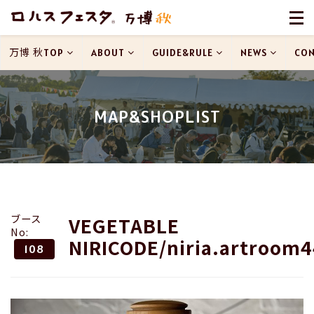
万博 秋TOP
ABOUT
GUIDE&RULE
NEWS
CON
MAP&SHOPLIST
ブース
VEGETABLE
No:
NIRICODE/niria.artroom
108