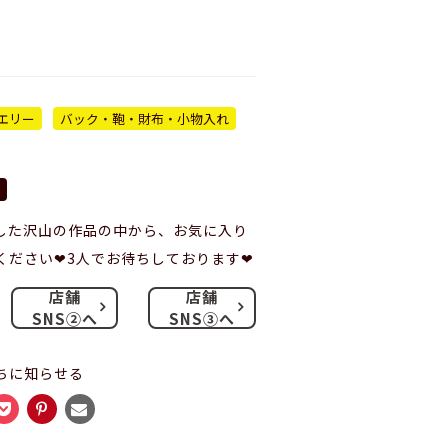
エリー
バック・鞄・財布・小物入れ
した沢山の作品の中から、お気に入り
ださい❤︎3人でお待ちしております❤︎
店舗
店舗
SNS②へ
SNS③へ
ちに知らせる