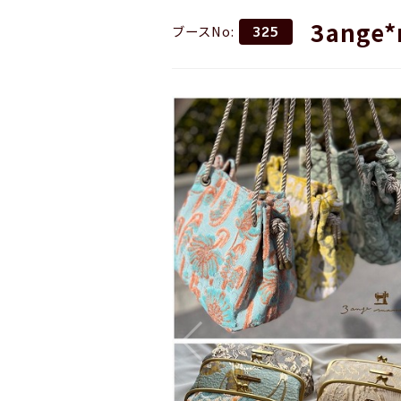
3ange
ブースNo:
325