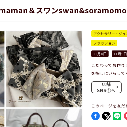
*maman＆スワンswan&soramomo
アクセサリー・ジュ
ファッション
11月8日
11月9日
こだわってお作り
を探しにいらしてく
店舗
SNS①へ
このページを友だ