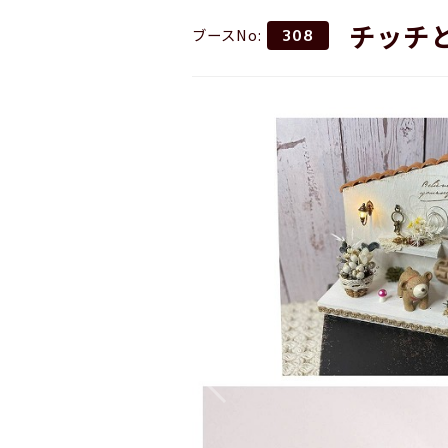
チッチ
ブースNo:
308