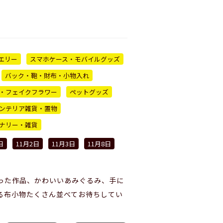
エリー
スマホケース・モバイルグッズ
バック・鞄・財布・小物入れ
・フェイクフラワー
ペットグッズ
ンテリア雑貨・置物
ナリー・雑貨
日
11月2日
11月3日
11月8日
った作品、かわいいあみぐるみ、手に
る布小物たくさん並べてお待ちしてい