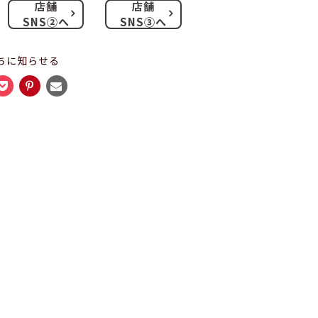
店舗
店舗
SNS②へ
SNS③へ
ちに知らせる