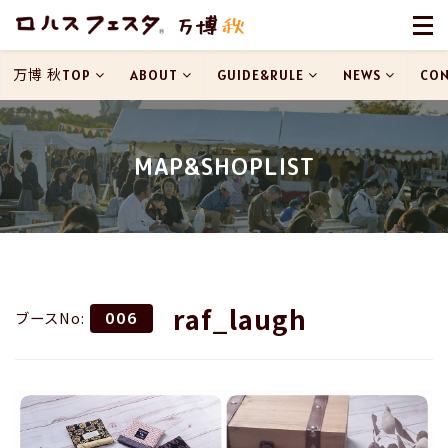
万博 秋TOP
ABOUT
GUIDE&RULE
NEWS
CON
MAP&SHOPLIST
raf_laugh
ブースNo:
006