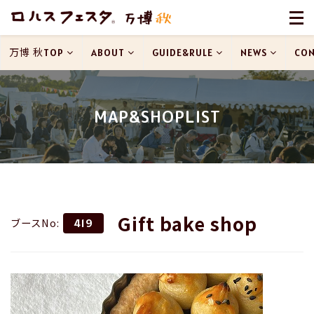
万博 秋TOP
ABOUT
GUIDE&RULE
NEWS
CON
MAP&SHOPLIST
Gift bake shop
ブースNo:
419