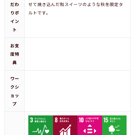
だわ
せて焼き込んだ和スイーツのような秋冬限定タ
りポ
ルトです。
イン
ト
お支
度特
典
ワー
クシ
ョッ
プ