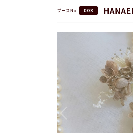
HANAE
ブースNo:
003