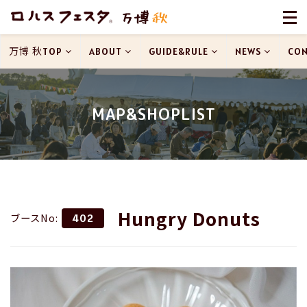
万博 秋TOP
ABOUT
GUIDE&RULE
NEWS
CON
MAP&SHOPLIST
Hungry Donuts
ブースNo:
402