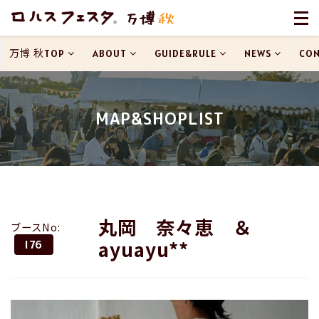
万博 秋TOP
ABOUT
GUIDE&RULE
NEWS
CON
MAP&SHOPLIST
丸岡 奈々恵 ＆
ブースNo:
ayuayu**
176