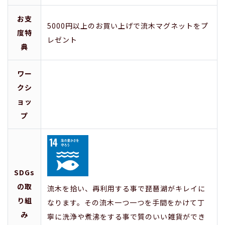
お支
5000円以上のお買い上げで流木マグネットをプ
度特
レゼント
典
ワー
クシ
ョッ
プ
SDGs
の取
流木を拾い、再利用する事で琵琶湖がキレイに
り組
なります。その流木一つ一つを手間をかけて丁
み
寧に洗浄や煮沸をする事で質のいい雑貨ができ