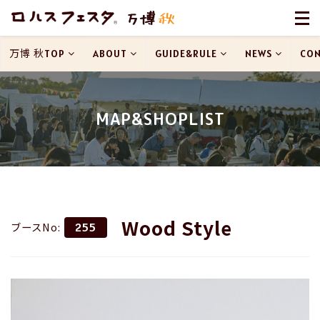
万博 秋TOP
ABOUT
GUIDE&RULE
NEWS
CON
MAP&SHOPLIST
Wood Style
ブースNo:
255