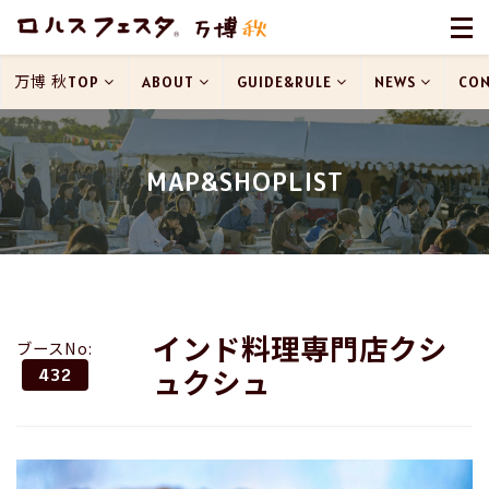
万博 秋TOP
ABOUT
GUIDE&RULE
NEWS
CON
MAP&SHOPLIST
インド料理専門店クシ
ブースNo:
ュクシュ
432