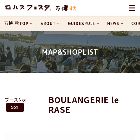
万博 秋TOP
ABOUT
GUIDE&RULE
NEWS
CON
MAP&SHOPLIST
BOULANGERIE le
ブースNo:
RASE
521