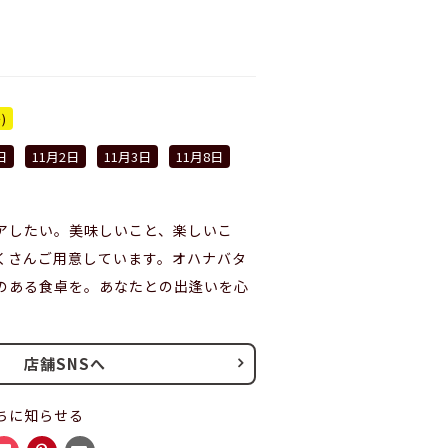
)
日
11月2日
11月3日
11月8日
アしたい。美味しいこと、楽しいこ
くさんご用意しています。オハナバタ
のある食卓を。あなたとの出逢いを心
。
店舗SNSへ
ちに知らせる