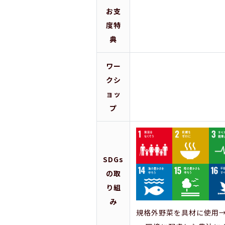
お支
度特
典
ワー
クシ
ョッ
プ
SDGs
の取
り組
み
規格外野菜を具材に使用