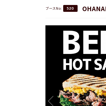
OHANA
ブースNo:
520