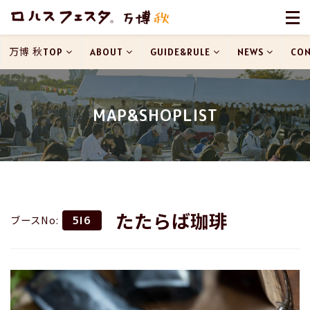
万博 秋TOP
ABOUT
GUIDE&RULE
NEWS
CON
MAP&SHOPLIST
たたらば珈琲
ブースNo:
516