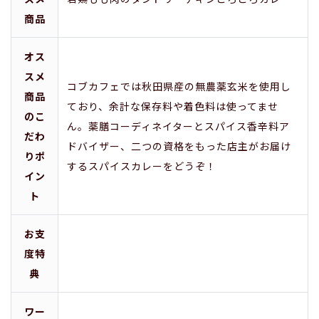
商品
オス
スメ
コブカフェでは秋田県産の無農薬玄米を使用し
商品
ており、余計な保存料や着色料は使ってませ
のこ
ん。薬膳コーディネイターとスパイス香辛料ア
だわ
ドバイザー、二つの資格をもった店主がお届け
りポ
するスパイスカレーをどうぞ！
イン
ト
お支
度特
典
ワー