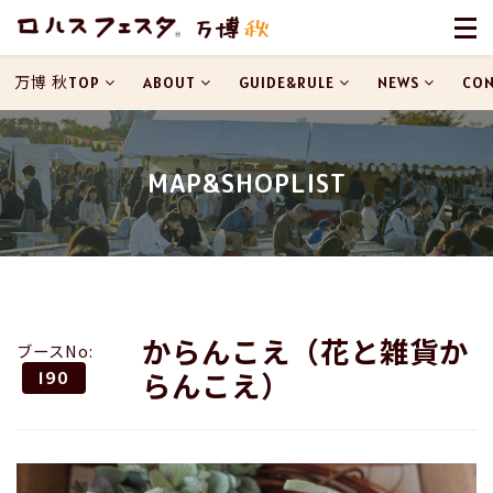
万博 秋TOP
ABOUT
GUIDE&RULE
NEWS
CON
MAP&SHOPLIST
からんこえ（花と雑貨か
ブースNo:
らんこえ）
190