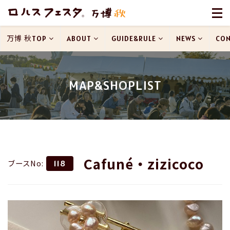
万博 秋TOP
ABOUT
GUIDE&RULE
NEWS
CON
MAP&SHOPLIST
Cafuné・zizicoco
ブースNo:
118