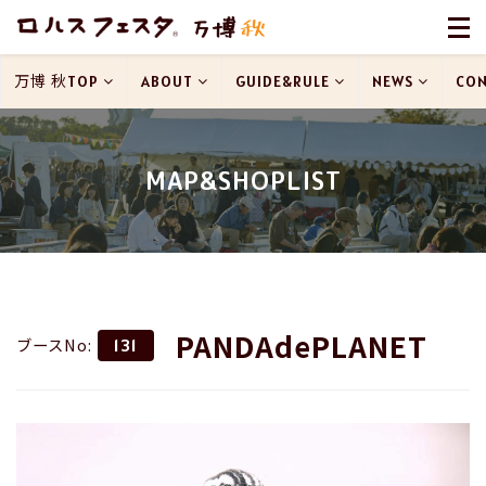
万博 秋TOP
ABOUT
GUIDE&RULE
NEWS
CON
MAP&SHOPLIST
PANDAdePLANET
ブースNo:
131