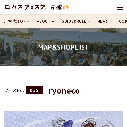
万博 秋TOP
ABOUT
GUIDE&RULE
NEWS
CON
MAP&SHOPLIST
ryoneco
ブースNo:
035