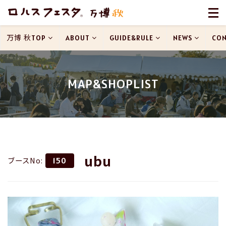
万博 秋TOP
ABOUT
GUIDE&RULE
NEWS
CON
MAP&SHOPLIST
ubu
ブースNo:
150