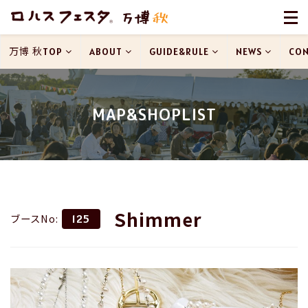
万博 秋TOP
ABOUT
GUIDE&RULE
NEWS
CON
MAP&SHOPLIST
Shimmer
ブースNo:
125