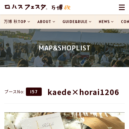
万博 秋TOP
ABOUT
GUIDE&RULE
NEWS
CON
MAP&SHOPLIST
kaede×horai1206
ブースNo:
157