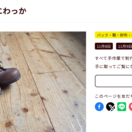
エわっか
バック・鞄・財布・
11月8日
11月9日
すべて手作業で制
手に取ってご覧に
このページを友だ