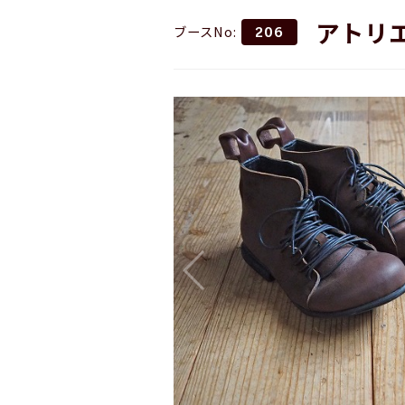
アトリ
ブースNo:
206