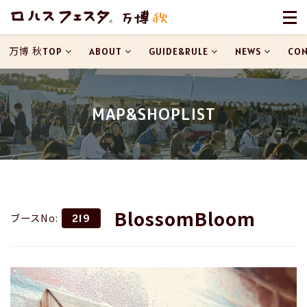
万博 秋TOP
ABOUT
GUIDE&RULE
NEWS
CON
MAP&SHOPLIST
BlossomBloom
ブースNo:
219