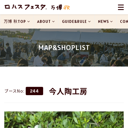
万博 秋TOP
ABOUT
GUIDE&RULE
NEWS
CON
MAP&SHOPLIST
今人陶工房
ブースNo:
244