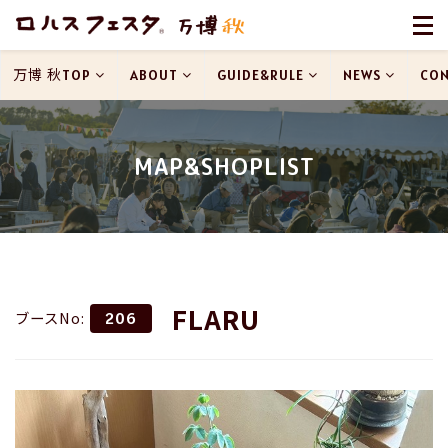
万博 秋TOP
ABOUT
GUIDE&RULE
NEWS
CON
MAP&SHOPLIST
FLARU
ブースNo:
206