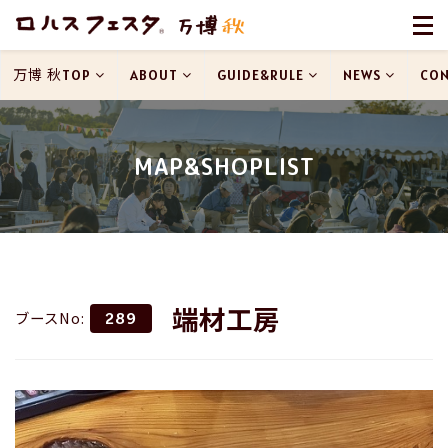
万博 秋TOP
ABOUT
GUIDE&RULE
NEWS
CON
MAP&SHOPLIST
端材工房
ブースNo:
289