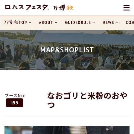
万博 秋TOP
ABOUT
GUIDE&RULE
NEWS
CON
MAP&SHOPLIST
なおゴリと米粉のおや
ブースNo:
つ
165