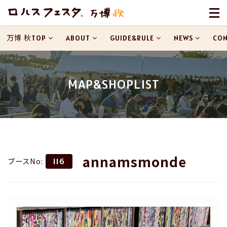
万博 秋TOP
ABOUT
GUIDE&RULE
NEWS
CON
MAP&SHOPLIST
annamsmonde
ブースNo:
116