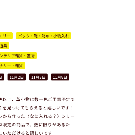
エリー
バック・鞄・財布・小物入れ
道具
ンテリア雑貨・置物
ナリー・雑貨
日
11月2日
11月3日
11月8日
色以上、革小物は数十色ご用意予定で
りを見つけてもらえると嬉しいです！
レから作った〈なに入れる？〉シリー
タ限定の商品で、数に限りがあるた
しいただけると嬉しいです