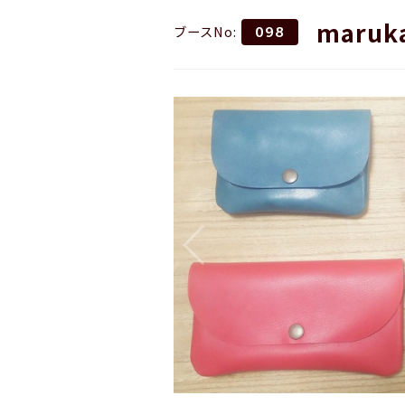
maruka
ブースNo:
098