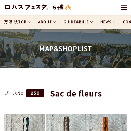
万博 秋TOP
ABOUT
GUIDE&RULE
NEWS
CON
MAP&SHOPLIST
Sac de fleurs
ブースNo:
250